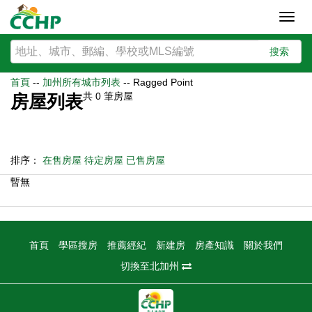
Toggl
navig
搜索
首頁
--
加州所有城市列表
--
Ragged Point
共
0
筆房屋
房屋列表
排序：
在售房屋
待定房屋
已售房屋
暫無
首頁
學區搜房
推薦經紀
新建房
房產知識
關於我們
切換至北加州