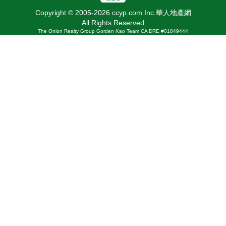
Copyright © 2005-2026 ccyp.com Inc.華人地產網
All Rights Reserved
The Onion Realty Group Gorden Kao Team CA DRE #01849444