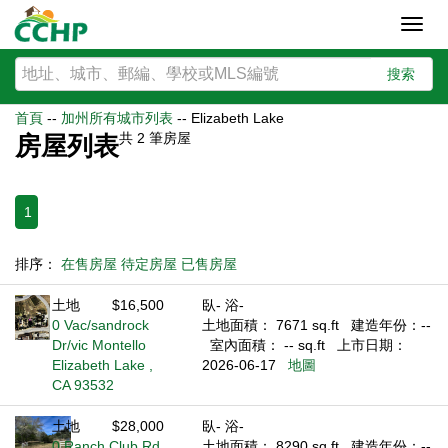
Toggl
navig
搜索
首頁
--
加州所有城市列表
--
Elizabeth Lake
共
2
筆房屋
房屋列表
1
排序：
在售房屋
待定房屋
已售房屋
土地
$16,500
臥- 浴-
0 Vac/sandrock
土地面積： 7671 sq.ft
建造年份：--
Dr/vic Montello
室內面積： -- sq.ft
上市日期：
Elizabeth Lake ,
2026-06-17
地圖
CA 93532
土地
$28,000
臥- 浴-
0 Ranch Club Rd
土地面積： 8290 sq.ft
建造年份：--