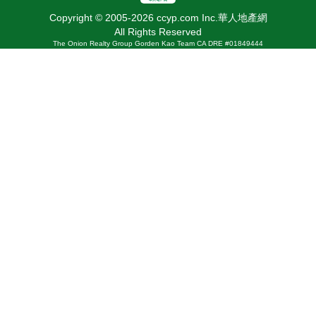
Copyright © 2005-2026 ccyp.com Inc.華人地產網
All Rights Reserved
The Onion Realty Group Gorden Kao Team CA DRE #01849444