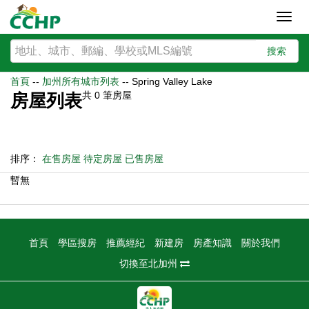
Toggl
navig
搜索
首頁
--
加州所有城市列表
--
Spring Valley Lake
共
0
筆房屋
房屋列表
排序：
在售房屋
待定房屋
已售房屋
暫無
首頁
學區搜房
推薦經紀
新建房
房產知識
關於我們
切換至北加州