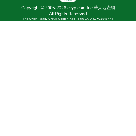
Copyright © 2005-2026 ccyp.com Inc.華人地產網
All Rights Reserved
The Onion Realty Group Gorden Kao Team CA DRE #01849444