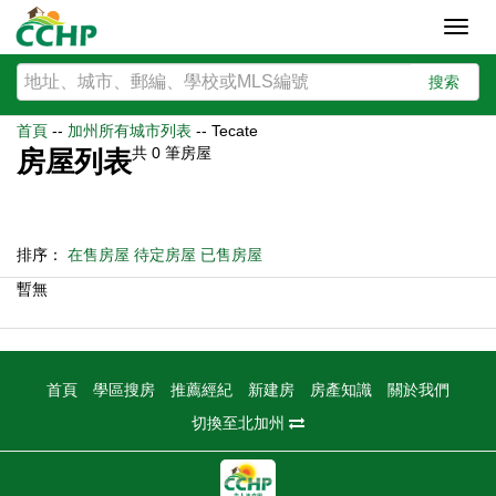
Toggl
navig
搜索
首頁
--
加州所有城市列表
--
Tecate
共
0
筆房屋
房屋列表
排序：
在售房屋
待定房屋
已售房屋
暫無
首頁
學區搜房
推薦經紀
新建房
房產知識
關於我們
切換至北加州