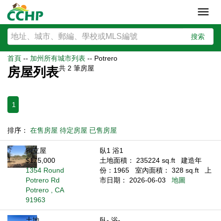
Toggl
navig
搜索
首頁
--
加州所有城市列表
--
Potrero
共
2
筆房屋
房屋列表
1
排序：
在售房屋
待定房屋
已售房屋
獨立屋
臥1 浴1
$175,000
土地面積： 235224 sq.ft
建造年
1354 Round
份：1965
室內面積： 328 sq.ft
上
Potrero Rd
市日期： 2026-06-03
地圖
Potrero , CA
91963
土地
臥- 浴-