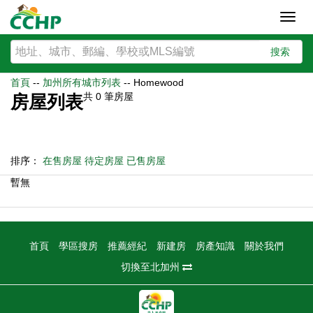
Toggl
navig
搜索
首頁
--
加州所有城市列表
--
Homewood
共
0
筆房屋
房屋列表
排序：
在售房屋
待定房屋
已售房屋
暫無
首頁
學區搜房
推薦經紀
新建房
房產知識
關於我們
切換至北加州