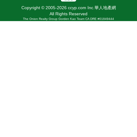
Copyright © 2005-2026 ccyp.com Inc.華人地產網
All Rights Reserved
The Onion Realty Group Gorden Kao Team CA DRE #01849444