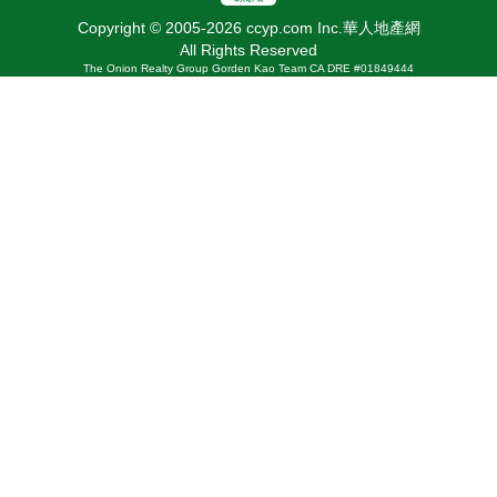
Copyright © 2005-2026 ccyp.com Inc.華人地產網
All Rights Reserved
The Onion Realty Group Gorden Kao Team CA DRE #01849444