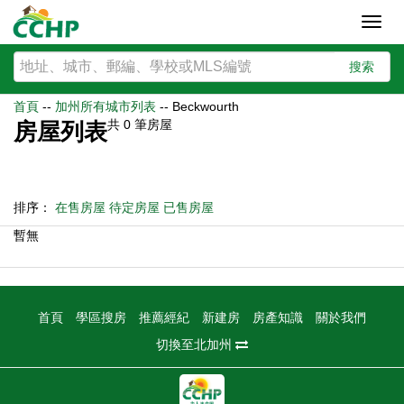
Toggl
navig
搜索
首頁
--
加州所有城市列表
--
Beckwourth
共
0
筆房屋
房屋列表
排序：
在售房屋
待定房屋
已售房屋
暫無
首頁
學區搜房
推薦經紀
新建房
房產知識
關於我們
切換至北加州