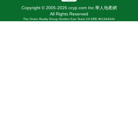
Copyright © 2005-2026 ccyp.com Inc.華人地產網
All Rights Reserved
The Onion Realty Group Gorden Kao Team CA DRE #01849444