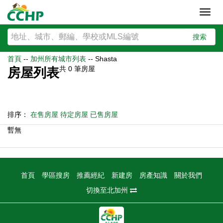
Toggl
navig
搜索
首頁
--
加州所有城市列表
--
Shasta
共
0
筆房屋
房屋列表
排序：
在售房屋
待定房屋
已售房屋
暫無
首頁
學區搜房
推薦經紀
新建房
房產知識
關於我們
切換至北加州