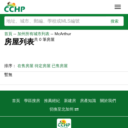
Toggl
navig
搜索
首頁
--
加州所有城市列表
--
McArthur
共
0
筆房屋
房屋列表
排序：
在售房屋
待定房屋
已售房屋
暫無
首頁
學區搜房
推薦經紀
新建房
房產知識
關於我們
切換至北加州