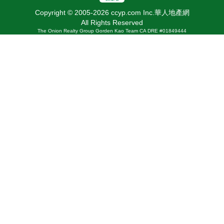
Copyright © 2005-2026 ccyp.com Inc.華人地產網
All Rights Reserved
The Onion Realty Group Gorden Kao Team CA DRE #01849444