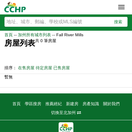
Toggl
navig
搜索
首頁
--
加州所有城市列表
--
Fall River Mills
共
0
筆房屋
房屋列表
排序：
在售房屋
待定房屋
已售房屋
暫無
首頁
學區搜房
推薦經紀
新建房
房產知識
關於我們
切換至北加州