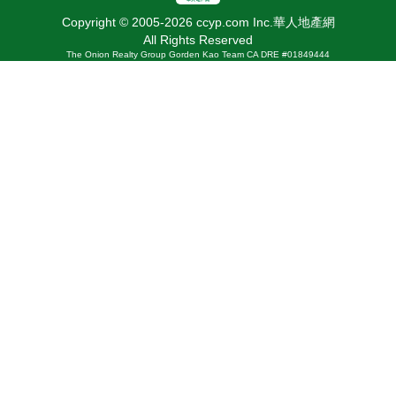
Copyright © 2005-2026 ccyp.com Inc.華人地產網
All Rights Reserved
The Onion Realty Group Gorden Kao Team CA DRE #01849444