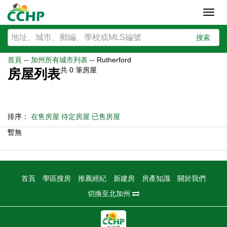
Toggl
navig
搜索
首頁
--
加州所有城市列表
--
Rutherford
共
0
筆房屋
房屋列表
排序：
在售房屋
待定房屋
已售房屋
暫無
首頁
學區搜房
推薦經紀
新建房
房產知識
關於我們
切換至北加州