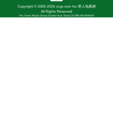
Copyright © 2005-2026 ccyp.com Inc.華人地產網
All Rights Reserved
The Onion Realty Group Gorden Kao Team CA DRE #01849444