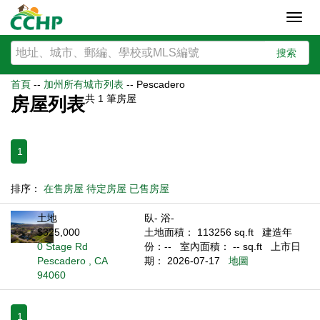
Toggl
navig
搜索
首頁
--
加州所有城市列表
--
Pescadero
共
1
筆房屋
房屋列表
1
排序：
在售房屋
待定房屋
已售房屋
土地
臥- 浴-
$325,000
土地面積： 113256 sq.ft
建造年
0 Stage Rd
份：--
室內面積： -- sq.ft
上市日
Pescadero , CA
期： 2026-07-17
地圖
94060
1