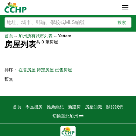
Toggl
navig
搜索
首頁
--
加州所有城市列表
--
Yettem
共
0
筆房屋
房屋列表
排序：
在售房屋
待定房屋
已售房屋
暫無
首頁
學區搜房
推薦經紀
新建房
房產知識
關於我們
切換至北加州