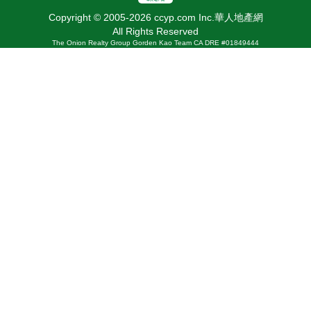
Copyright © 2005-2026 ccyp.com Inc.華人地產網
All Rights Reserved
The Onion Realty Group Gorden Kao Team CA DRE #01849444