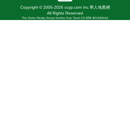
Copyright © 2005-2026 ccyp.com Inc.華人地產網
All Rights Reserved
The Onion Realty Group Gorden Kao Team CA DRE #01849444