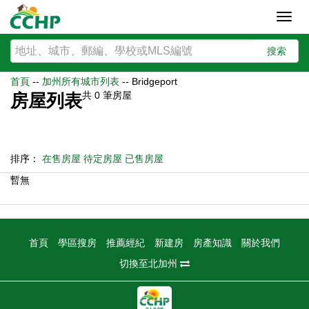
Toggl
navig
搜索
首頁
--
加州所有城市列表
--
Bridgeport
共
0
筆房屋
房屋列表
排序：
在售房屋
待定房屋
已售房屋
暫無
首頁
學區搜房
推薦經紀
新建房
房產知識
關於我們
切換至北加州