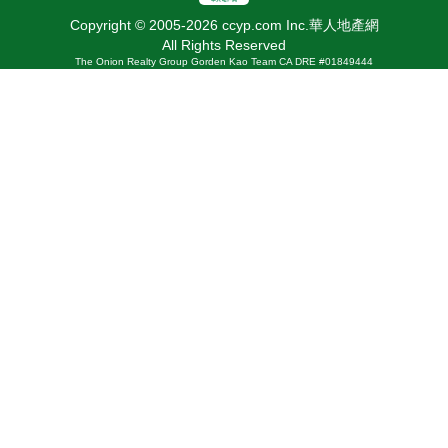
Copyright © 2005-2026 ccyp.com Inc.華人地產網
All Rights Reserved
The Onion Realty Group Gorden Kao Team CA DRE #01849444