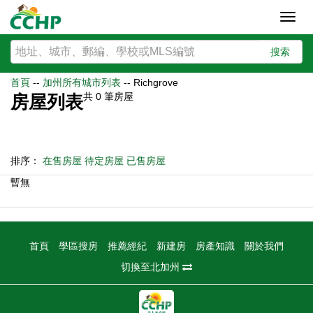
Toggl
navig
搜索
首頁
--
加州所有城市列表
--
Richgrove
共
0
筆房屋
房屋列表
排序：
在售房屋
待定房屋
已售房屋
暫無
首頁
學區搜房
推薦經紀
新建房
房產知識
關於我們
切換至北加州