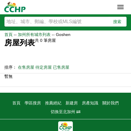
Toggl
navig
搜索
首頁
--
加州所有城市列表
--
Goshen
共
0
筆房屋
房屋列表
排序：
在售房屋
待定房屋
已售房屋
暫無
首頁
學區搜房
推薦經紀
新建房
房產知識
關於我們
切換至北加州