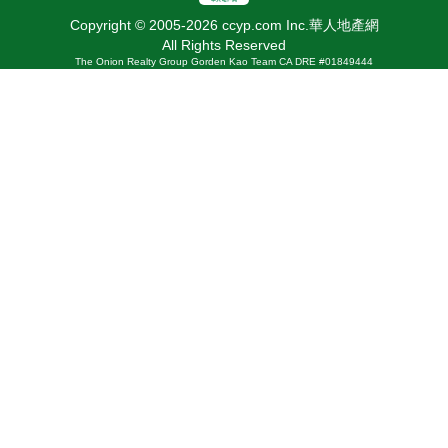
Copyright © 2005-2026 ccyp.com Inc.華人地產網
All Rights Reserved
The Onion Realty Group Gorden Kao Team CA DRE #01849444