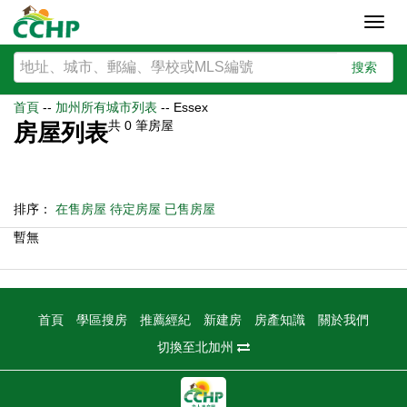
Toggl
navig
搜索
首頁
--
加州所有城市列表
--
Essex
共
0
筆房屋
房屋列表
排序：
在售房屋
待定房屋
已售房屋
暫無
首頁
學區搜房
推薦經紀
新建房
房產知識
關於我們
切換至北加州