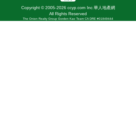
Copyright © 2005-2026 ccyp.com Inc.華人地產網
All Rights Reserved
The Onion Realty Group Gorden Kao Team CA DRE #01849444