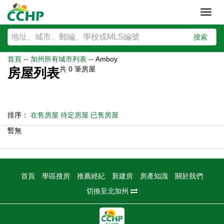
Toggl
navig
搜索
首頁
--
加州所有城市列表
--
Amboy
共
0
筆房屋
房屋列表
排序：
在售房屋
待定房屋
已售房屋
暫無
首頁
學區搜房
推薦經紀
新建房
房產知識
關於我們
切換至北加州