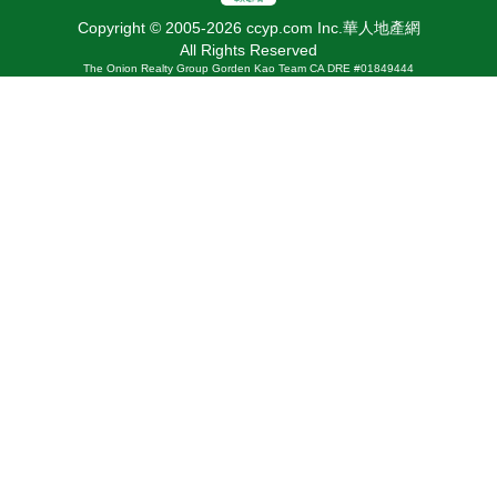
Copyright © 2005-2026 ccyp.com Inc.華人地產網
All Rights Reserved
The Onion Realty Group Gorden Kao Team CA DRE #01849444