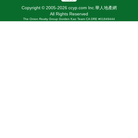
Copyright © 2005-2026 ccyp.com Inc.華人地產網
All Rights Reserved
The Onion Realty Group Gorden Kao Team CA DRE #01849444