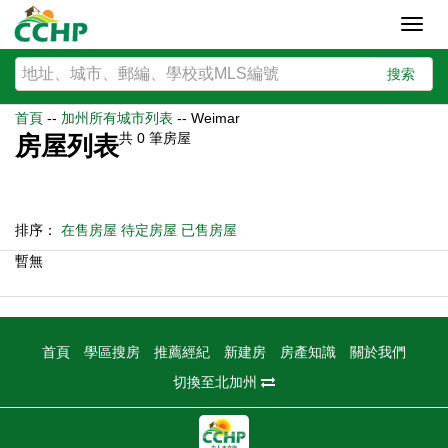
Toggl
navig
搜索
首頁
--
加州所有城市列表
--
Weimar
共
0
筆房屋
房屋列表
排序：
在售房屋
待定房屋
已售房屋
暫無
首頁
學區搜房
推薦經紀
新建房
房產知識
關於我們
切換至北加州