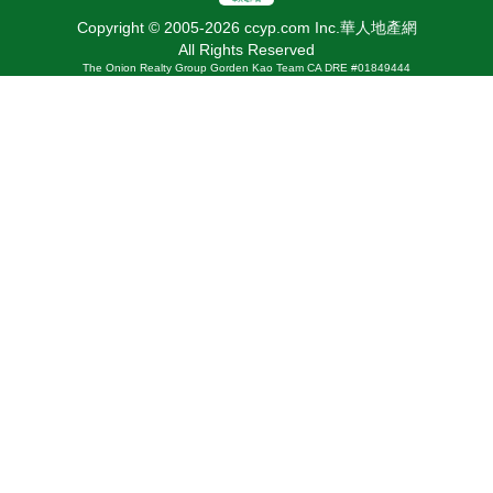
Copyright © 2005-2026 ccyp.com Inc.華人地產網
All Rights Reserved
The Onion Realty Group Gorden Kao Team CA DRE #01849444