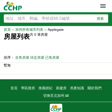
Toggl
navig
搜索
首頁
--
加州所有城市列表
--
Applegate
共
0
筆房屋
房屋列表
排序：
在售房屋
待定房屋
已售房屋
暫無
首頁
學區搜房
推薦經紀
新建房
房產知識
關於我們
切換至北加州