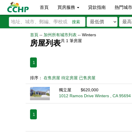
首頁
買房服務
貸款指南
熱門城
搜索
首頁
--
加州所有城市列表
--
Winters
共
1
筆房屋
房屋列表
1
排序：
在售房屋
待定房屋
已售房屋
獨立屋
$620,000
1012 Ramos Drive Winters , CA 95694
1