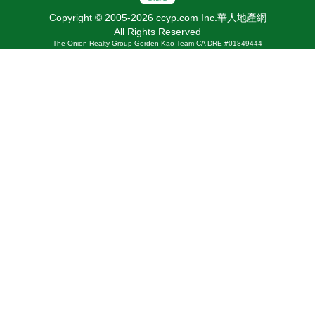
Copyright © 2005-2026 ccyp.com Inc.華人地產網
All Rights Reserved
The Onion Realty Group Gorden Kao Team CA DRE #01849444