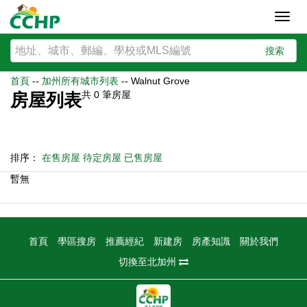
Toggl
navig
搜索
首頁
--
加州所有城市列表
--
Walnut Grove
共
0
筆房屋
房屋列表
排序：
在售房屋
待定房屋
已售房屋
暫無
首頁
學區搜房
推薦經紀
新建房
房產知識
關於我們
切換至北加州