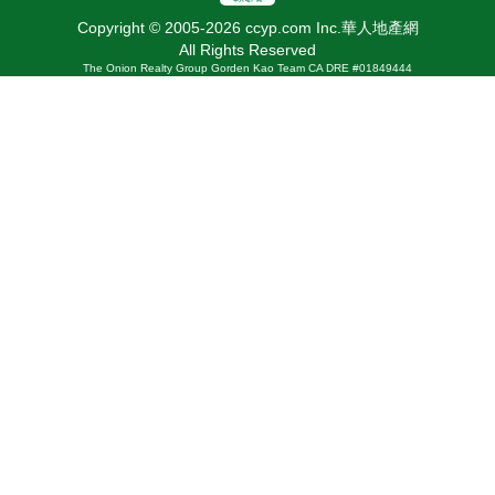
Copyright © 2005-2026 ccyp.com Inc.華人地產網
All Rights Reserved
The Onion Realty Group Gorden Kao Team CA DRE #01849444