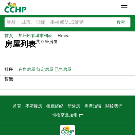
Toggl
navig
搜索
首頁
--
加州所有城市列表
--
Elmira
共
0
筆房屋
房屋列表
排序：
在售房屋
待定房屋
已售房屋
暫無
首頁
學區搜房
推薦經紀
新建房
房產知識
關於我們
切換至北加州