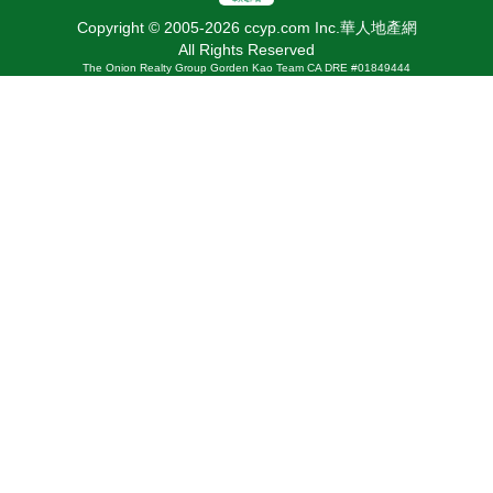
Copyright © 2005-2026 ccyp.com Inc.華人地產網
All Rights Reserved
The Onion Realty Group Gorden Kao Team CA DRE #01849444