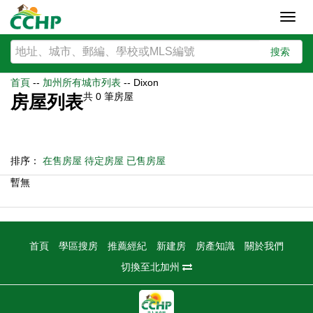
Toggl
navig
搜索
首頁
--
加州所有城市列表
--
Dixon
共
0
筆房屋
房屋列表
排序：
在售房屋
待定房屋
已售房屋
暫無
首頁
學區搜房
推薦經紀
新建房
房產知識
關於我們
切換至北加州