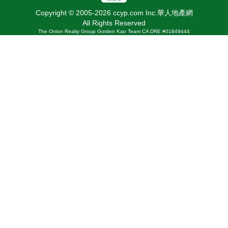
Copyright © 2005-2026 ccyp.com Inc.華人地產網
All Rights Reserved
The Onion Realty Group Gorden Kao Team CA DRE #01849444