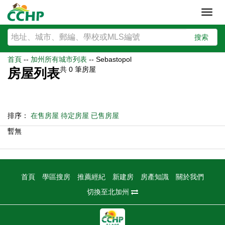
Toggl
navig
搜索
首頁
--
加州所有城市列表
--
Sebastopol
共
0
筆房屋
房屋列表
排序：
在售房屋
待定房屋
已售房屋
暫無
首頁
學區搜房
推薦經紀
新建房
房產知識
關於我們
切換至北加州