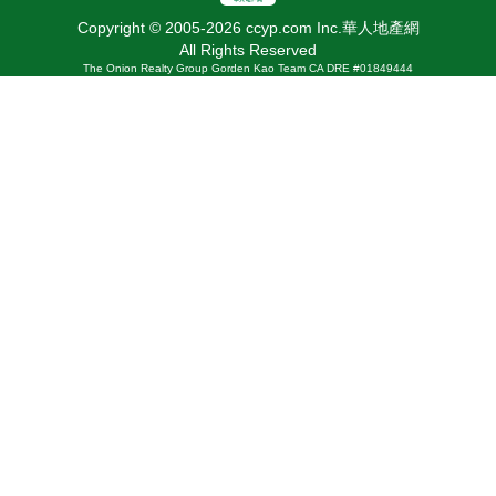
Copyright © 2005-2026 ccyp.com Inc.華人地產網
All Rights Reserved
The Onion Realty Group Gorden Kao Team CA DRE #01849444