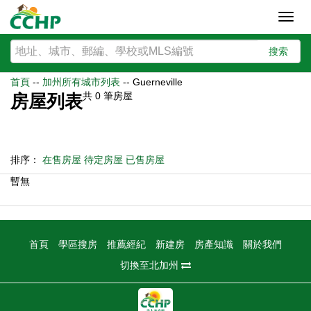
Toggl
navig
搜索
首頁
--
加州所有城市列表
--
Guerneville
共
0
筆房屋
房屋列表
排序：
在售房屋
待定房屋
已售房屋
暫無
首頁
學區搜房
推薦經紀
新建房
房產知識
關於我們
切換至北加州