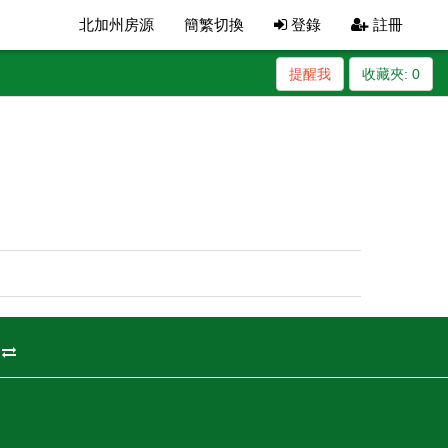
北加州房源
簡繁切換
登錄
註冊
提醒我
收藏夾:
0
州