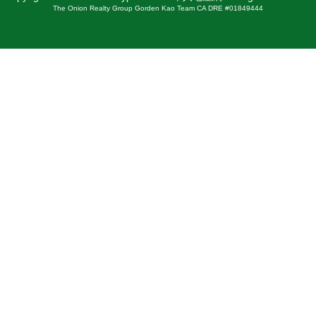
The Onion Realty Group Gorden Kao Team CA DRE #01849444