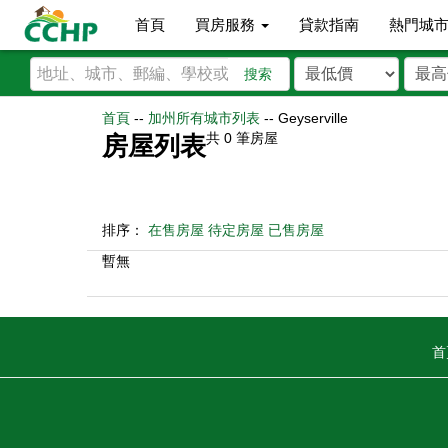
首頁
買房服務
貸款指南
熱門城
搜索
首頁
--
加州所有城市列表
--
Geyserville
共
0
筆房屋
房屋列表
排序：
在售房屋
待定房屋
已售房屋
暫無
首