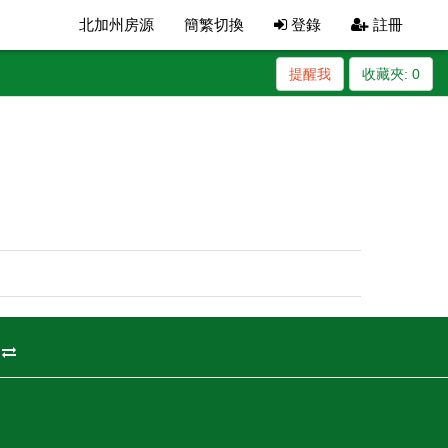
北加州房源
簡繁切換
登錄
註冊
提醒我
收藏夾:
0
州