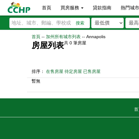
首頁
買房服務
貸款指南
熱門城
搜索
首頁
--
加州所有城市列表
--
Annapolis
共
0
筆房屋
房屋列表
排序：
在售房屋
待定房屋
已售房屋
暫無
首