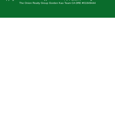
The Onion Realty Group Gorden Kao Team CA DRE #01849444