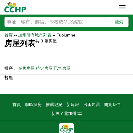
Toggl
navig
搜索
首頁
--
加州所有城市列表
--
Tuolumne
共
0
筆房屋
房屋列表
排序：
在售房屋
待定房屋
已售房屋
暫無
首頁
學區搜房
推薦經紀
新建房
房產知識
關於我們
切換至北加州