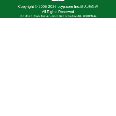
Copyright © 2005-2026 ccyp.com Inc.華人地產網
All Rights Reserved
The Onion Realty Group Gorden Kao Team CA DRE #01849444