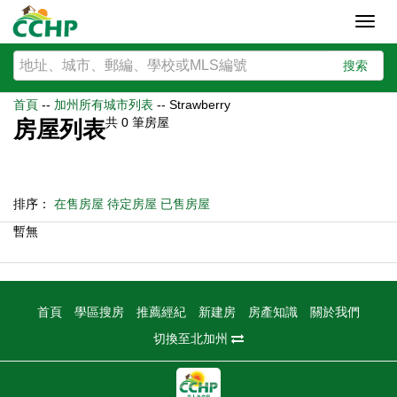
Toggl
navig
搜索
首頁
--
加州所有城市列表
--
Strawberry
共
0
筆房屋
房屋列表
排序：
在售房屋
待定房屋
已售房屋
暫無
首頁
學區搜房
推薦經紀
新建房
房產知識
關於我們
切換至北加州