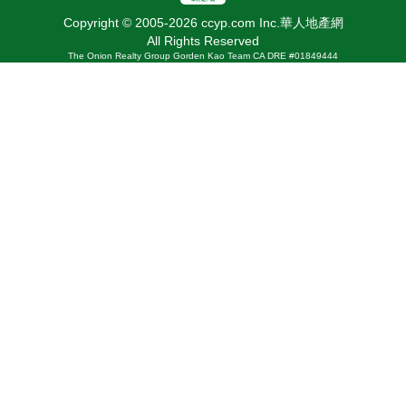
Copyright © 2005-2026 ccyp.com Inc.華人地產網
All Rights Reserved
The Onion Realty Group Gorden Kao Team CA DRE #01849444