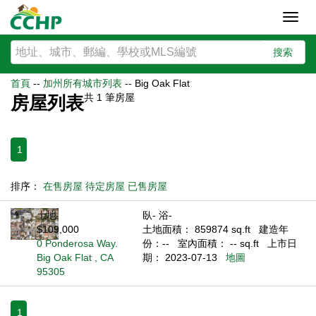
Toggl
navig
搜索
首頁
--
加州所有城市列表
--
Big Oak Flat
共
1
筆房屋
房屋列表
1
排序：
在售房屋
待定房屋
已售房屋
土地
臥- 浴-
$109,000
土地面積： 859874 sq.ft
建造年
0 Ponderosa Way.
份：--
室內面積： -- sq.ft
上市日
Big Oak Flat , CA
期： 2023-07-13
地圖
95305
1