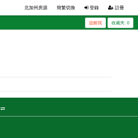
北加州房源
簡繁切換
登錄
註冊
提醒我
收藏夾:
0
州