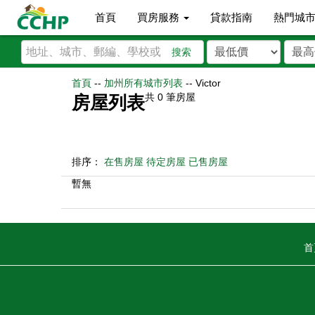
首頁
買房服務
貸款指南
熱門城
搜索
首頁
--
加州所有城市列表
--
Victor
共
0
筆房屋
房屋列表
排序：
在售房屋
待定房屋
已售房屋
暫無
首