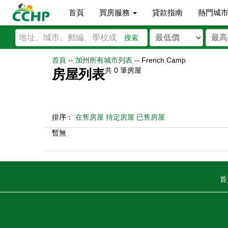
首頁
買房服務
貸款指南
熱門城
搜索
首頁
--
加州所有城市列表
--
French Camp
共
0
筆房屋
房屋列表
排序：
在售房屋
待定房屋
已售房屋
暫無
首