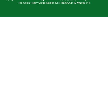
The Onion Realty Group Gorden Kao Team CA DRE #01849444