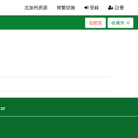
北加州房源
簡繁切換
登錄
註冊
提醒我
收藏夾:
0
州