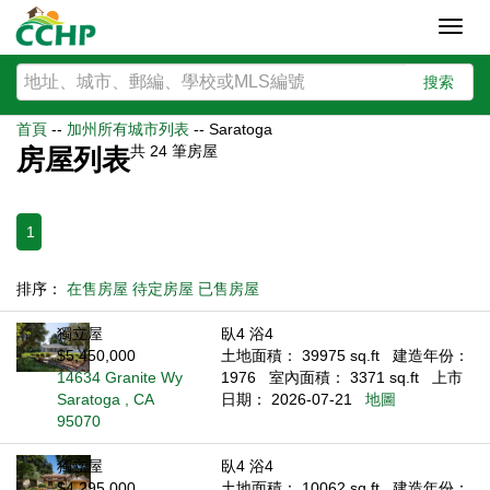
Toggl
navig
搜索
首頁
--
加州所有城市列表
--
Saratoga
共
24
筆房屋
房屋列表
1
排序：
在售房屋
待定房屋
已售房屋
獨立屋
臥4 浴4
$5,450,000
土地面積： 39975 sq.ft
建造年份：
14634 Granite Wy
1976
室內面積： 3371 sq.ft
上市
Saratoga , CA
日期： 2026-07-21
地圖
95070
獨立屋
臥4 浴4
$4,295,000
土地面積： 10062 sq.ft
建造年份：