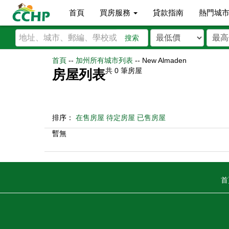
首頁
買房服務
貸款指南
熱門城
搜索
首頁
--
加州所有城市列表
--
New Almaden
共
0
筆房屋
房屋列表
排序：
在售房屋
待定房屋
已售房屋
暫無
首