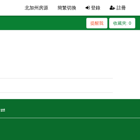
北加州房源
簡繁切換
登錄
註冊
提醒我
收藏夾:
0
州