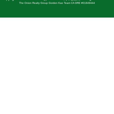
The Onion Realty Group Gorden Kao Team CA DRE #01849444