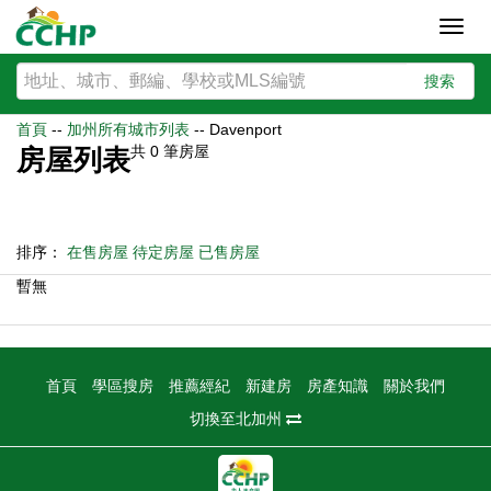
Toggl
navig
搜索
首頁
--
加州所有城市列表
--
Davenport
共
0
筆房屋
房屋列表
排序：
在售房屋
待定房屋
已售房屋
暫無
首頁
學區搜房
推薦經紀
新建房
房產知識
關於我們
切換至北加州