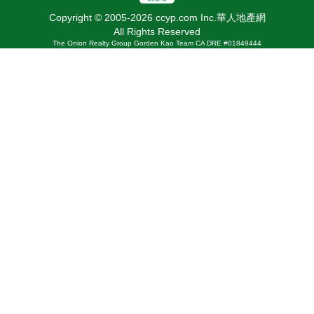
Copyright © 2005-2026 ccyp.com Inc.華人地產網
All Rights Reserved
The Onion Realty Group Gorden Kao Team CA DRE #01849444