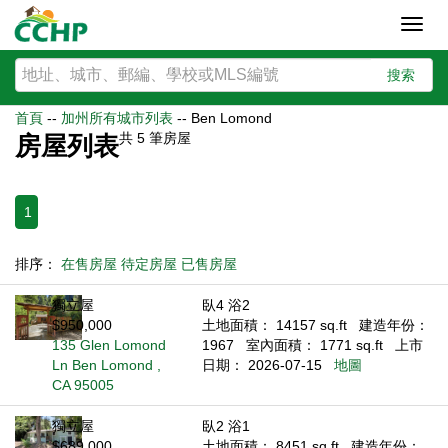
Toggl
navig
搜索
首頁
--
加州所有城市列表
--
Ben Lomond
共
5
筆房屋
房屋列表
1
排序：
在售房屋
待定房屋
已售房屋
獨立屋
臥4 浴2
$950,000
土地面積： 14157 sq.ft
建造年份：
135 Glen Lomond
1967
室內面積： 1771 sq.ft
上市
Ln Ben Lomond ,
日期： 2026-07-15
地圖
CA 95005
獨立屋
臥2 浴1
$689,000
土地面積： 8451 sq.ft
建造年份：