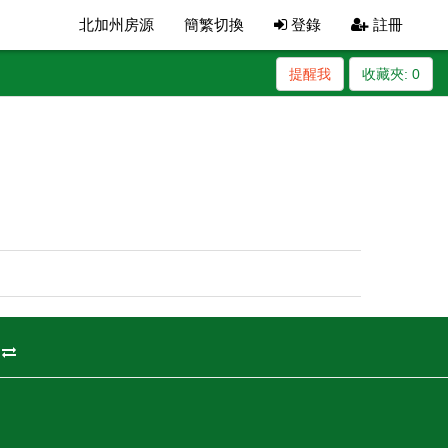
北加州房源
簡繁切換
登錄
註冊
提醒我
收藏夾:
0
州