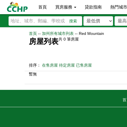
首頁
買房服務
貸款指南
熱門城
搜索
首頁
--
加州所有城市列表
--
Red Mountain
共
0
筆房屋
房屋列表
排序：
在售房屋
待定房屋
已售房屋
暫無
首