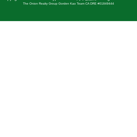
The Onion Realty Group Gorden Kao Team CA DRE #01849444