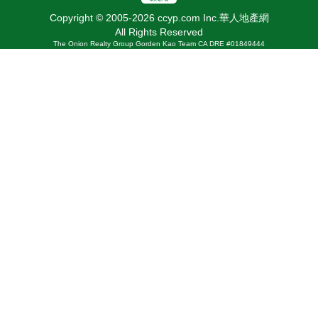
Copyright © 2005-2026 ccyp.com Inc.華人地產網
All Rights Reserved
The Onion Realty Group Gorden Kao Team CA DRE #01849444