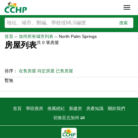
Toggl
navig
搜索
首頁
--
加州所有城市列表
--
North Palm Springs
共
0
筆房屋
房屋列表
排序：
在售房屋
待定房屋
已售房屋
暫無
首頁
學區搜房
推薦經紀
新建房
房產知識
關於我們
切換至北加州