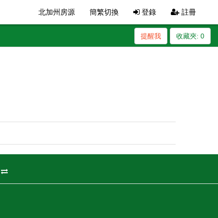
北加州房源
簡繁切換
登錄
註冊
提醒我
收藏夾:
0
州