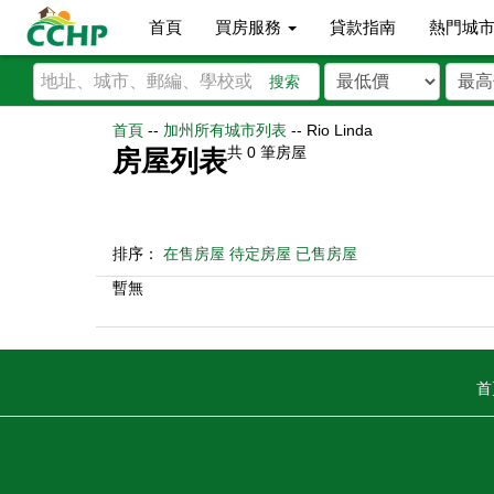
首頁
買房服務
貸款指南
熱門城
搜索
首頁
--
加州所有城市列表
--
Rio Linda
共
0
筆房屋
房屋列表
排序：
在售房屋
待定房屋
已售房屋
暫無
首