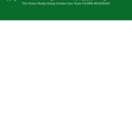
The Onion Realty Group Gorden Kao Team CA DRE #01849444