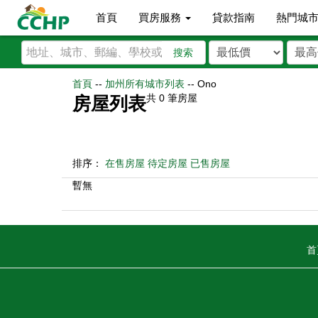
首頁
買房服務
貸款指南
熱門城
搜索
首頁
--
加州所有城市列表
--
Ono
共
0
筆房屋
房屋列表
排序：
在售房屋
待定房屋
已售房屋
暫無
首