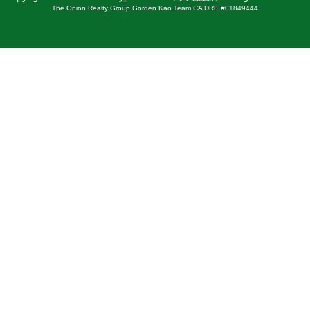
The Onion Realty Group Gorden Kao Team CA DRE #01849444