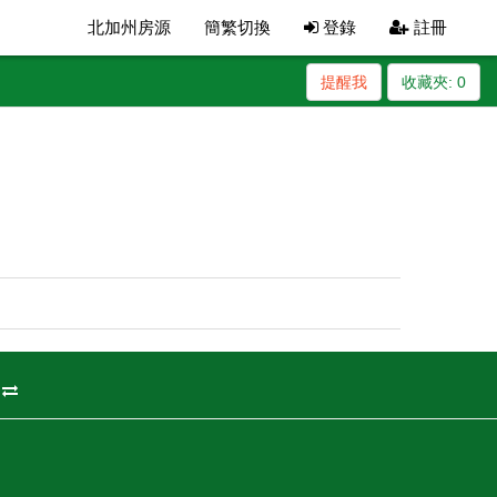
北加州房源
簡繁切換
登錄
註冊
提醒我
收藏夾:
0
州