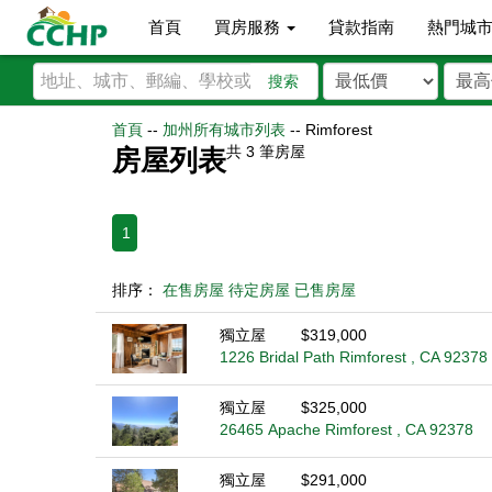
首頁
買房服務
貸款指南
熱門城
搜索
首頁
--
加州所有城市列表
--
Rimforest
共
3
筆房屋
房屋列表
1
排序：
在售房屋
待定房屋
已售房屋
獨立屋
$319,000
1226 Bridal Path Rimforest , CA 92378
獨立屋
$325,000
26465 Apache Rimforest , CA 92378
獨立屋
$291,000