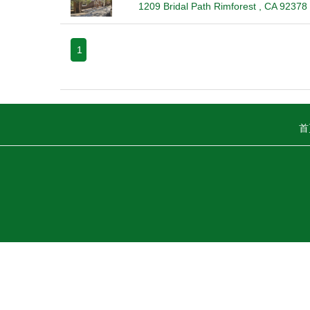
1209 Bridal Path Rimforest , CA 92378
1
首