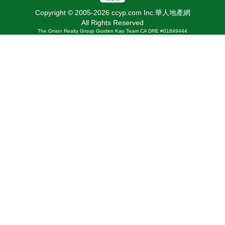
Copyright © 2005-2026 ccyp.com Inc.華人地產網
All Rights Reserved
The Onion Realty Group Gorden Kao Team CA DRE #01849444