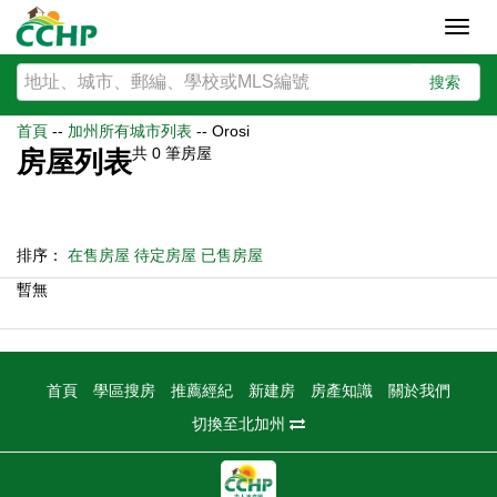
Toggl
navig
搜索
首頁
--
加州所有城市列表
--
Orosi
共
0
筆房屋
房屋列表
排序：
在售房屋
待定房屋
已售房屋
暫無
首頁
學區搜房
推薦經紀
新建房
房產知識
關於我們
切換至北加州