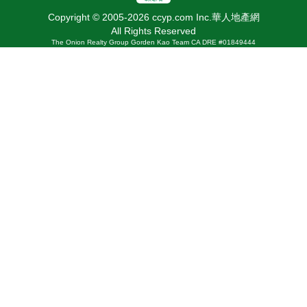
Copyright © 2005-2026 ccyp.com Inc.華人地產網
All Rights Reserved
The Onion Realty Group Gorden Kao Team CA DRE #01849444