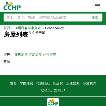
Toggl
navig
搜索
首頁
--
加州所有城市列表
--
Grass Valley
共
0
筆房屋
房屋列表
排序：
在售房屋
待定房屋
已售房屋
暫無
首頁
學區搜房
推薦經紀
新建房
房產知識
關於我們
切換至北加州