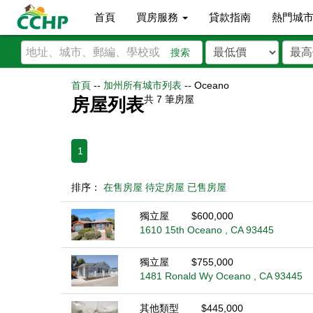
首頁
買房服務
貸款指南
熱門城
搜索
首頁
--
加州所有城市列表
--
Oceano
共
7
筆房屋
房屋列表
1
排序：
在售房屋
待定房屋
已售房屋
獨立屋
$600,000
1610 15th Oceano , CA 93445
獨立屋
$755,000
1481 Ronald Wy Oceano , CA 93445
其他類型
$445,000