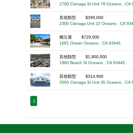
2700 Cienaga St Unit 78 Oceano , CA 
其他類型
$399,000
2300 Cienaga Unit 22 Oceano , CA 93
獨立屋
$729,000
1681 Ocean Oceano , CA 93445
其他類型
$1,800,000
1960 Beach St Oceano , CA 93445
其他類型
$314,900
2550 Cienaga St Unit 35 Oceano , CA 
1