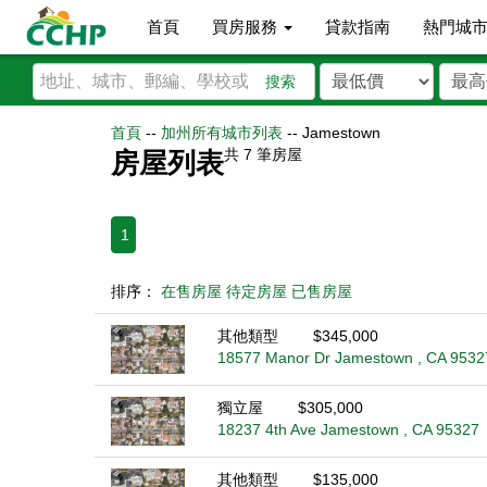
首頁
買房服務
貸款指南
熱門城
搜索
首頁
--
加州所有城市列表
--
Jamestown
共
7
筆房屋
房屋列表
1
排序：
在售房屋
待定房屋
已售房屋
其他類型
$345,000
18577 Manor Dr Jamestown , CA 9532
獨立屋
$305,000
18237 4th Ave Jamestown , CA 95327
其他類型
$135,000