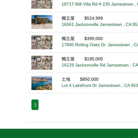
18717 Mill Villa Rd # 235 Jamestown ,
獨立屋
$524,999
16561 Jacksonville Jamestown , CA 9
獨立屋
$399,000
17800 Rolling Oaks Dr. Jamestown , C
獨立屋
$195,000
16129 Jacksonville Rd Jamestown , C
土地
$850,000
Lot 4 Lakefront Dr Jamestown , CA 95
1