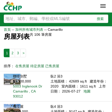
Toggl
navig
搜索
首頁
--
加州所有城市列表
--
Camarillo
共
106
筆房屋
房屋列表
1
2
3
>
排序：
在售房屋
待定房屋
已售房屋
聯排別墅
臥2 浴3
$1,100,000
土地面積： 42689 sq.ft
建造年份：
5003 Inglenook Dr
2020
室內面積： 1611 sq.ft
上市
Camarillo , CA
日期： 2026-07-27
地圖
93012
獨立屋
臥4 浴3
$899,000
土地面積： 9147 sq.ft
建造年份：