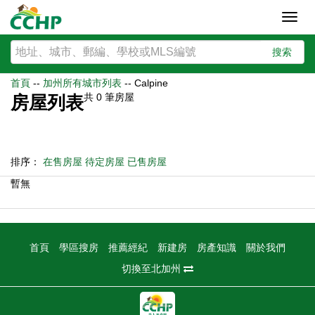
Toggl
navig
搜索
首頁
--
加州所有城市列表
--
Calpine
共
0
筆房屋
房屋列表
排序：
在售房屋
待定房屋
已售房屋
暫無
首頁
學區搜房
推薦經紀
新建房
房產知識
關於我們
切換至北加州