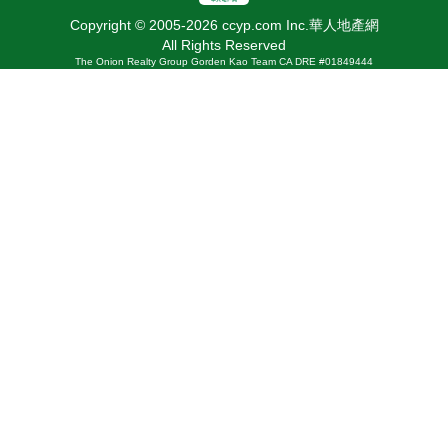
Copyright © 2005-2026 ccyp.com Inc.華人地產網
All Rights Reserved
The Onion Realty Group Gorden Kao Team CA DRE #01849444