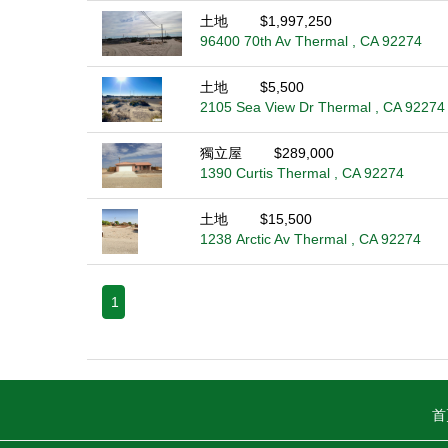
土地
$1,997,250
96400 70th Av Thermal , CA 92274
土地
$5,500
2105 Sea View Dr Thermal , CA 92274
獨立屋
$289,000
1390 Curtis Thermal , CA 92274
土地
$15,500
1238 Arctic Av Thermal , CA 92274
1
首