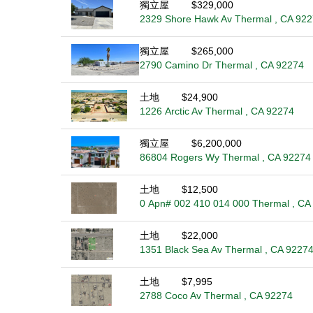
獨立屋
$329,000
2329 Shore Hawk Av Thermal , CA 92
獨立屋
$265,000
2790 Camino Dr Thermal , CA 92274
土地
$24,900
1226 Arctic Av Thermal , CA 92274
獨立屋
$6,200,000
86804 Rogers Wy Thermal , CA 92274
土地
$12,500
0 Apn# 002 410 014 000 Thermal , CA
土地
$22,000
1351 Black Sea Av Thermal , CA 9227
土地
$7,995
2788 Coco Av Thermal , CA 92274