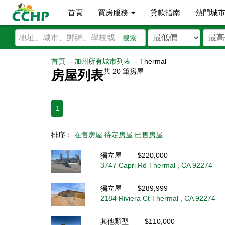
首頁
買房服務
貸款指南
熱門城
搜索
首頁
--
加州所有城市列表
--
Thermal
共
20
筆房屋
房屋列表
1
排序：
在售房屋
待定房屋
已售房屋
獨立屋
$220,000
3747 Capri Rd Thermal , CA 92274
獨立屋
$289,999
2184 Riviera Ct Thermal , CA 92274
其他類型
$110,000