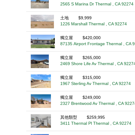
2565 S Marina Dr Thermal , CA 92274
土地
$9,999
1226 Marshall Thermal , CA 92274
獨立屋
$420,000
87135 Airport Frontage Thermal , CA 
獨立屋
$265,000
2469 Shore Life Av Thermal , CA 9227
獨立屋
$315,000
1967 Sterling Av Thermal , CA 92274
獨立屋
$249,000
2327 Brentwood Av Thermal , CA 9227
其他類型
$259,995
3411 Thermal Pl Thermal , CA 92274