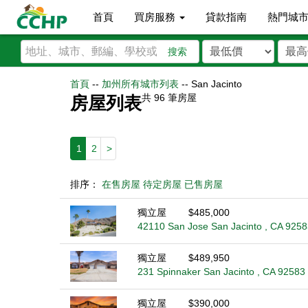
首頁
買房服務
貸款指南
熱門城
搜索
首頁
--
加州所有城市列表
--
San Jacinto
共
96
筆房屋
房屋列表
1
2
>
排序：
在售房屋
待定房屋
已售房屋
獨立屋
$485,000
42110 San Jose San Jacinto , CA 9258
獨立屋
$489,950
231 Spinnaker San Jacinto , CA 92583
獨立屋
$390,000