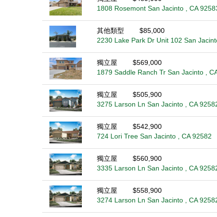
1808 Rosemont San Jacinto , CA 9258
其他類型
$85,000
2230 Lake Park Dr Unit 102 San Jacint
獨立屋
$569,000
1879 Saddle Ranch Tr San Jacinto , C
獨立屋
$505,900
3275 Larson Ln San Jacinto , CA 9258
獨立屋
$542,900
724 Lori Tree San Jacinto , CA 92582
獨立屋
$560,900
3335 Larson Ln San Jacinto , CA 9258
獨立屋
$558,900
3274 Larson Ln San Jacinto , CA 9258