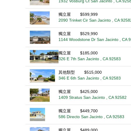
1932 Vosburg Ct San Jacinto , CA 925
獨立屋
$599,999
2090 Trinket Cir San Jacinto , CA 9258
獨立屋
$529,990
1144 Woodstone Dr San Jacinto , CA 
獨立屋
$185,000
326 E 7th San Jacinto , CA 92583
其他類型
$515,000
346 E 6th San Jacinto , CA 92583
獨立屋
$425,000
1409 Stratus San Jacinto , CA 92582
獨立屋
$449,700
586 Directo San Jacinto , CA 92583
獨立屋
$489,000