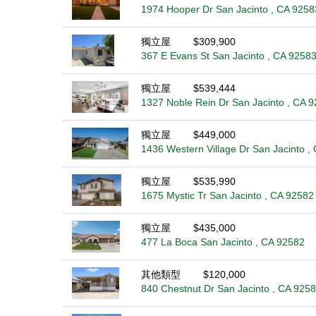
1974 Hooper Dr San Jacinto , CA 9258
獨立屋
$309,900
367 E Evans St San Jacinto , CA 9258
獨立屋
$539,444
1327 Noble Rein Dr San Jacinto , CA 
獨立屋
$449,000
1436 Western Village Dr San Jacinto ,
獨立屋
$535,990
1675 Mystic Tr San Jacinto , CA 92582
獨立屋
$435,000
477 La Boca San Jacinto , CA 92582
其他類型
$120,000
840 Chestnut Dr San Jacinto , CA 925