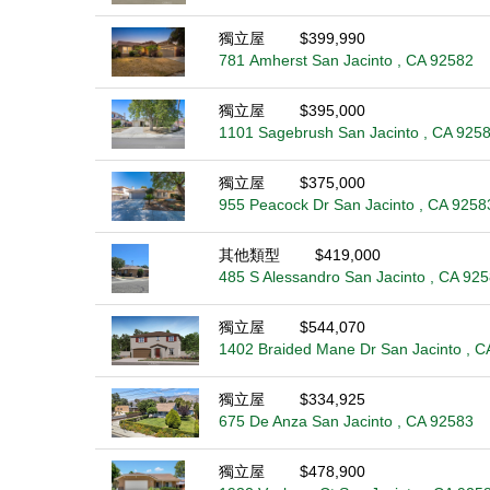
獨立屋
$399,990
781 Amherst San Jacinto , CA 92582
獨立屋
$395,000
1101 Sagebrush San Jacinto , CA 925
獨立屋
$375,000
955 Peacock Dr San Jacinto , CA 9258
其他類型
$419,000
485 S Alessandro San Jacinto , CA 92
獨立屋
$544,070
1402 Braided Mane Dr San Jacinto , C
獨立屋
$334,925
675 De Anza San Jacinto , CA 92583
獨立屋
$478,900