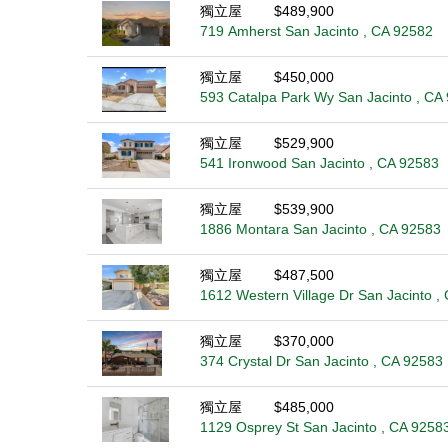
獨立屋
$489,900
719 Amherst San Jacinto , CA 92582
獨立屋
$450,000
593 Catalpa Park Wy San Jacinto , CA
獨立屋
$529,900
541 Ironwood San Jacinto , CA 92583
獨立屋
$539,900
1886 Montara San Jacinto , CA 92583
獨立屋
$487,500
1612 Western Village Dr San Jacinto ,
獨立屋
$370,000
374 Crystal Dr San Jacinto , CA 92583
獨立屋
$485,000
1129 Osprey St San Jacinto , CA 9258